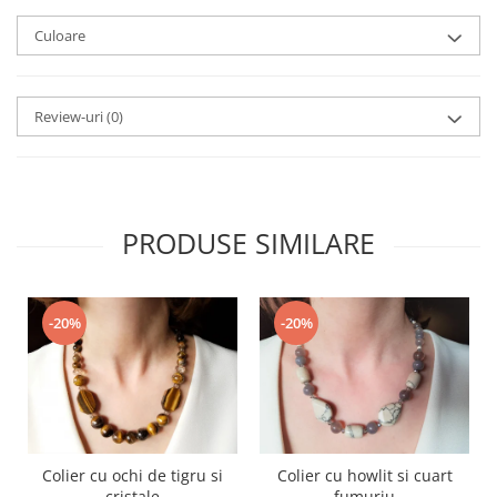
Culoare
Review-uri
(0)
PRODUSE SIMILARE
-20%
-20%
Colier cu ochi de tigru si
Colier cu howlit si cuart
cristale
fumuriu