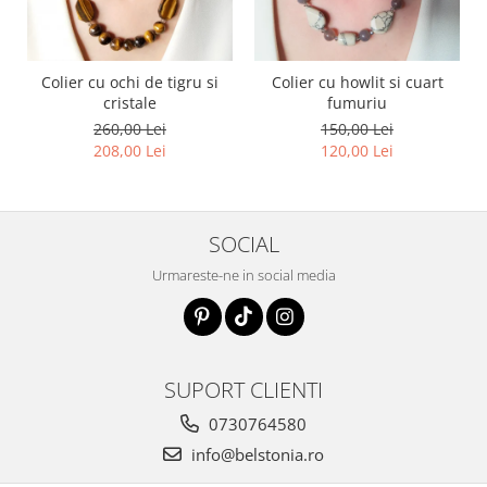
Colier cu ochi de tigru si
Colier cu howlit si cuart
cristale
fumuriu
260,00 Lei
150,00 Lei
208,00 Lei
120,00 Lei
SOCIAL
Urmareste-ne in social media
SUPORT CLIENTI
0730764580
info@belstonia.ro