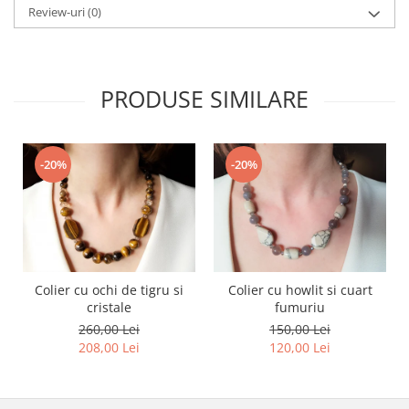
Review-uri
(0)
PRODUSE SIMILARE
-20%
-20%
Colier cu ochi de tigru si
Colier cu howlit si cuart
cristale
fumuriu
260,00 Lei
150,00 Lei
208,00 Lei
120,00 Lei