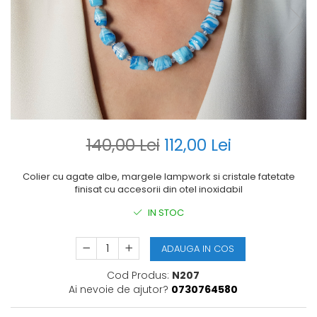
140,00 Lei
112,00 Lei
Colier cu agate albe, margele lampwork si cristale fatetate
finisat cu accesorii din otel inoxidabil
IN STOC
ADAUGA IN COS
Cod Produs:
N207
Ai nevoie de ajutor?
0730764580