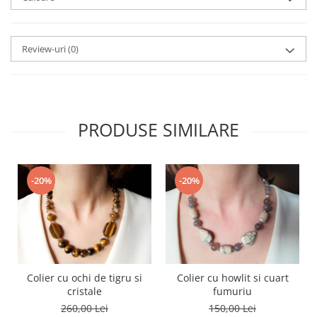
Review-uri
(0)
PRODUSE SIMILARE
-20%
-20%
Colier cu ochi de tigru si
Colier cu howlit si cuart
cristale
fumuriu
260,00 Lei
150,00 Lei