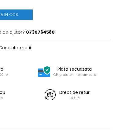
A IN COS
e de ajutor?
0730764580
ere informatii
ta
Plata securizata
0 lei
OP, plata online, ramburs
dou
Drept de retur
re
14 zile