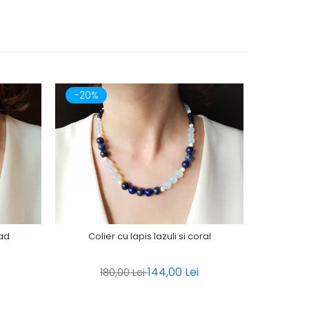
-20%
-20%
jad
Colier cu lapis lazuli si coral
Co
144,00 Lei
180,00 Lei