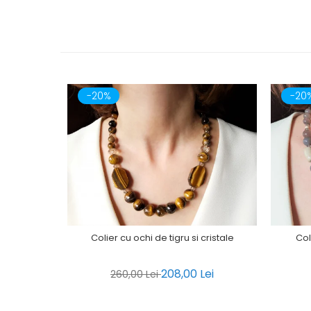
-20%
-20
Colier cu ochi de tigru si cristale
Col
208,00 Lei
260,00 Lei