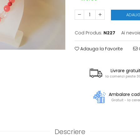
ADAUG
Cod Produs:
N227
Ai nevoi
Adauga la Favorite
C
Livrare gratui
la comenzi peste 30
Ambalare ca
Gratuit - la cere
Descriere