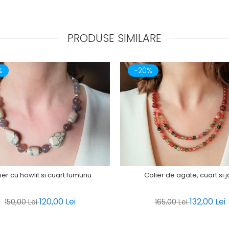
PRODUSE SIMILARE
%
-20%
ier cu howlit si cuart fumuriu
Colier de agate, cuart si 
120,00 Lei
132,00 Lei
150,00 Lei
165,00 Lei