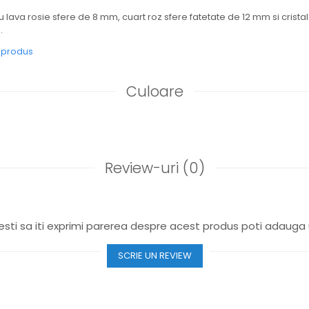
 lava rosie sfere de 8 mm, cuart roz sfere fatetate de 12 mm si cristale
.
e produs
Culoare
Review-uri
(0)
sti sa iti exprimi parerea despre acest produs poti adauga 
SCRIE UN REVIEW