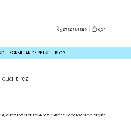
0730764580
0,00
RD
FORMULAR DE RETUR
BLOG
i cuart roz
e, cuart roz si cristale roz, finisat cu accesorii din argint