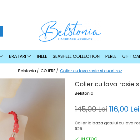
BRATARI
INELE
SEASHELL COLLECTION
PERLE
GIFT CA
Colier cu lava rosie si cuart roz
Belstonia /
COLIERE /
Colier cu lava rosie s
Belstonia
145,00 Lei
116,00 Lei
Colier la baza gatului cu lava rosi
925
IN STOC