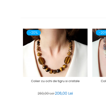
-20%
-20
Colier cu ochi de tigru si cristale
Col
208,00 Lei
260,00 Lei