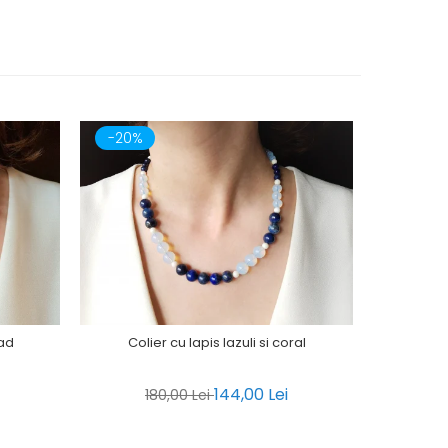
-20%
-20%
jad
Colier cu lapis lazuli si coral
Co
144,00 Lei
180,00 Lei