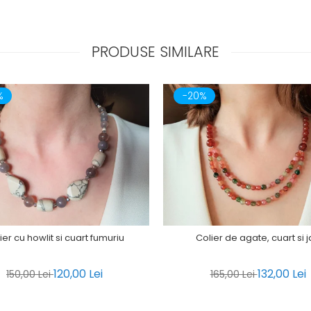
PRODUSE SIMILARE
%
-20%
ier cu howlit si cuart fumuriu
Colier de agate, cuart si 
120,00 Lei
132,00 Lei
150,00 Lei
165,00 Lei