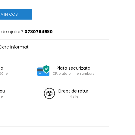
A IN COS
 de ajutor?
0730764580
ere informatii
ta
Plata securizata
0 lei
OP, plata online, ramburs
dou
Drept de retur
re
14 zile