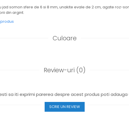
cu jad somon sfere de 6 si 8 mm, unakite evale de 2 cm, agate roz-so
ii din argint.
e produs
Culoare
Review-uri
(0)
sti sa iti exprimi parerea despre acest produs poti adauga 
SCRIE UN REVIEW