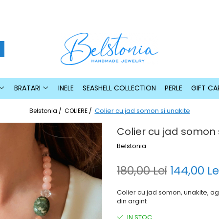
BRATARI
INELE
SEASHELL COLLECTION
PERLE
GIFT CA
Colier cu jad somon si unakite
Belstonia /
COLIERE /
Colier cu jad somon 
Belstonia
180,00 Lei
144,00 Le
Colier cu jad somon, unakite, aga
din argint
IN STOC