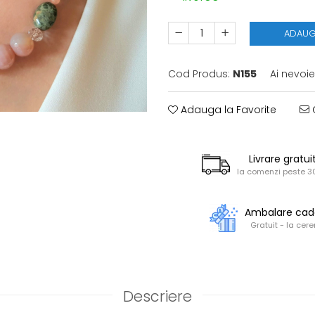
ADAUG
Cod Produs:
N155
Ai nevoie
Adauga la Favorite
C
Livrare gratui
la comenzi peste 30
Ambalare ca
Gratuit - la cere
Descriere