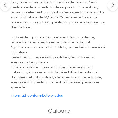
mm, care adauga o nota clasica si feminina. Piesa
centrala este evidentiata de un pandantiv de 4 cm,
avand ca element principal o sfera spectaculoasa din
scoica abalone de 14,5 mm. Colierul este finisat cu
accesorii din argint 925, pentru un plus de rafinament si
durabilitate.
Jad verde – piatra armoniei si echilibrului interior,
asociata cu prosperitatea si calmul emotional.
Agat verde – simbol al stabilitatii, protectiei si conexiunii
cu natura.
Perle baroc – reprezinta puritatea, feminitatea si
eleganta atemporala.
Scoica abalone – cunoscuta pentru energia sa
calmanta, stimuleaza intuitia si echilibrul emotional.
Un colier delicat si rafinat, ideal pentru tinute naturale,
elegante sau pentru a fi oferit cadou unei persoane
speciale.
Informatii conformitate produs
Culoare