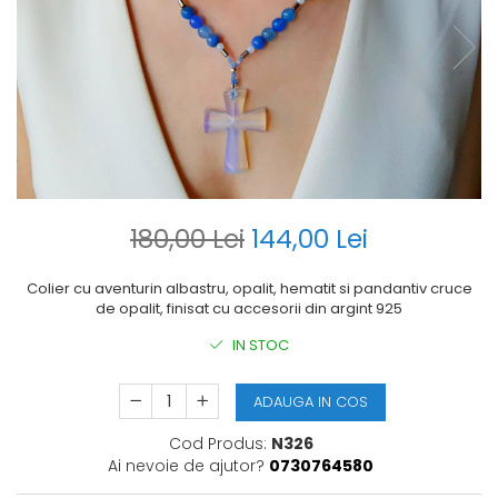
180,00 Lei
144,00 Lei
Colier cu aventurin albastru, opalit, hematit si pandantiv cruce
de opalit, finisat cu accesorii din argint 925
IN STOC
ADAUGA IN COS
Cod Produs:
N326
Ai nevoie de ajutor?
0730764580