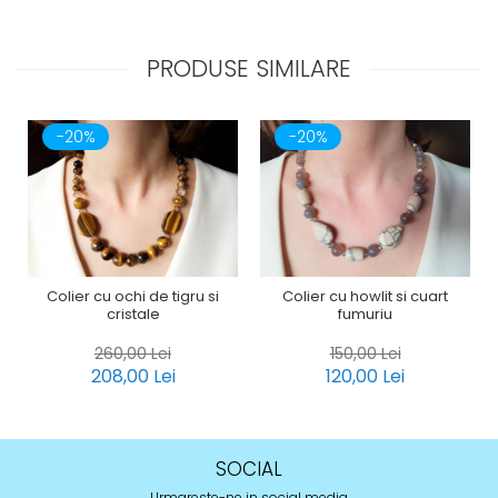
PRODUSE SIMILARE
-20%
-20%
Colier cu ochi de tigru si
Colier cu howlit si cuart
cristale
fumuriu
260,00 Lei
150,00 Lei
208,00 Lei
120,00 Lei
SOCIAL
Urmareste-ne in social media