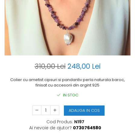
310,00 Lei
248,00 Lei
Colier cu ametist cipsuri si pandantiv perla naturala baroc,
finisat cu accesorii din argint 925
IN STOC
ADAUGA IN COS
Cod Produs:
N197
Ai nevoie de ajutor?
0730764580