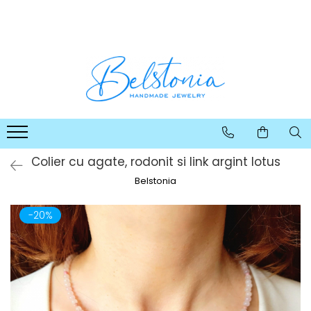
COLIERE
SETURI
CERCEI
BRATARI
Coliere Handmade cu Pietre
Seturi Handmade - Colier si
Cercei Handmade cu Pietre
Bratari Handmade cu Pietre
Semipretioase
cercei
Semipretioase
Semipretioase
Coliere Handmade cu Pandantive
Seturi Handmade - Colier, cercei
Cercei Handmade din Perle
si bratara
Coliere Handmade Lungi
Cercei Handmade din Scoici
Seturi Handmade - Colier si
Coliere Handmade Scurte
Cercei Handmade Lungi
bratara
Colier cu agate, rodonit si link argint lotus
Coliere Handmade Medii
Belstonia
Coliere Handmade Clasice
-20%