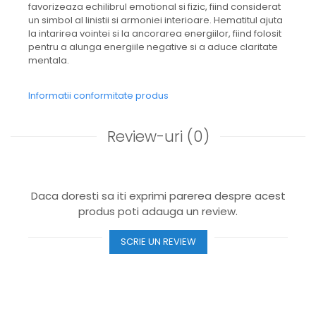
favorizeaza echilibrul emotional si fizic, fiind considerat
un simbol al linistii si armoniei interioare. Hematitul ajuta
la intarirea vointei si la ancorarea energiilor, fiind folosit
pentru a alunga energiile negative si a aduce claritate
mentala.
Informatii conformitate produs
Review-uri
(0)
Daca doresti sa iti exprimi parerea despre acest
produs poti adauga un review.
SCRIE UN REVIEW