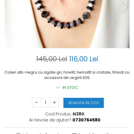
145,00 Lei
116,00 Lei
Colier alb-negru cu agate gri, howlit, hematit si cristale, finisat cu
accesorii din argint 925
IN STOC
ADAUGA IN COS
Cod Produs:
N380
Ai nevoie de ajutor?
0730764580