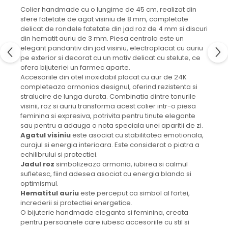
Colier handmade cu o lungime de 45 cm, realizat din
sfere fatetate de agat visiniu de 8 mm, completate
delicat de rondele fatetate din jad roz de 4 mm si discuri
din hematit auriu de 3 mm. Piesa centrala este un
elegant pandantiv din jad visiniu, electroplacat cu auriu
pe exterior si decorat cu un motiv delicat cu stelute, ce
ofera bijuteriei un farmec aparte.
Accesoriile din otel inoxidabil placat cu aur de 24K
completeaza armonios designul, oferind rezistenta si
stralucire de lunga durata. Combinatia dintre tonurile
visinii, roz si auriu transforma acest colier intr-o piesa
feminina si expresiva, potrivita pentru tinute elegante
sau pentru a adauga o nota speciala unei aparitii de zi.
Agatul visiniu
este asociat cu stabilitatea emotionala,
curajul si energia interioara. Este considerat o piatra a
echilibrului si protectiei.
Jadul roz
simbolizeaza armonia, iubirea si calmul
sufletesc, fiind adesea asociat cu energia blanda si
optimismul.
Hematitul auriu
este perceput ca simbol al fortei,
increderii si protectiei energetice.
O bijuterie handmade eleganta si feminina, creata
pentru persoanele care iubesc accesoriile cu stil si