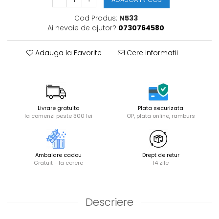
Cod Produs:
N533
Ai nevoie de ajutor?
0730764580
Adauga la Favorite
Cere informatii
Livrare gratuita
Plata securizata
la comenzi peste 300 lei
OP, plata online, ramburs
Ambalare cadou
Drept de retur
Gratuit - la cerere
14 zile
Descriere