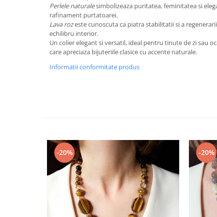
Perlele naturale
simbolizeaza puritatea, feminitatea si ele
rafinament purtatoarei.
Lava roz
este cunoscuta ca piatra stabilitatii si a regenerari
echilibru interior.
Un colier elegant si versatil, ideal pentru tinute de zi sau o
care apreciaza bijuteriile clasice cu accente naturale.
Informatii conformitate produs
-20%
-20%