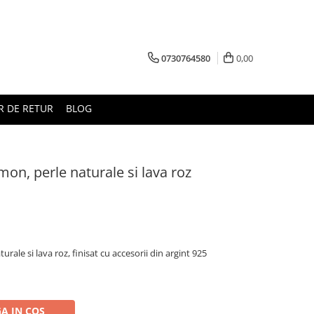
0730764580
0,00
 DE RETUR
BLOG
omon, perle naturale si lava roz
urale si lava roz, finisat cu accesorii din argint 925
A IN COS