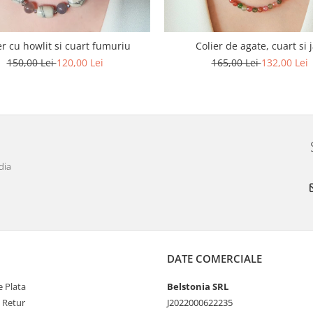
er cu howlit si cuart fumuriu
Colier de agate, cuart si 
150,00 Lei
120,00 Lei
165,00 Lei
132,00 Lei
dia
DATE COMERCIALE
 Plata
Belstonia SRL
e Retur
J2022000622235