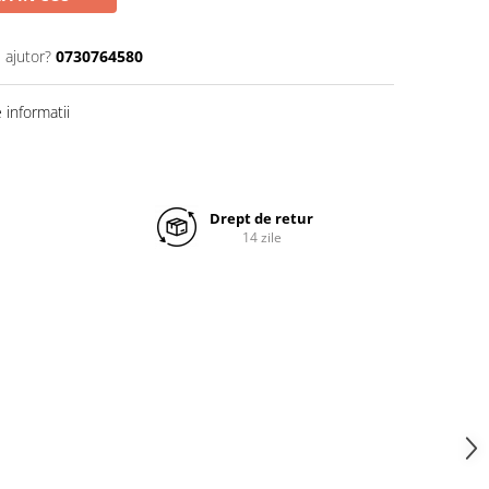
 ajutor?
0730764580
informatii
u
Drept de retur
14 zile