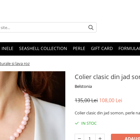
INELE
SEASHELL COLLECTION
PERLE
GIFT CARD
FORMULAR
turale si lava roz
Colier clasic din jad s
Belstonia
135,00 Lei
108,00 Lei
Colier clasic din jad somon, perle nat
IN STOC
ADAUG