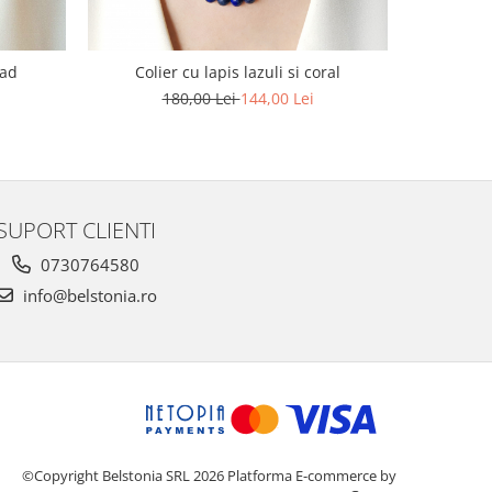
jad
Colier cu lapis lazuli si coral
Co
180,00 Lei
144,00 Lei
1
SUPORT CLIENTI
0730764580
info@belstonia.ro
©Copyright Belstonia SRL 2026
Platforma E-commerce by