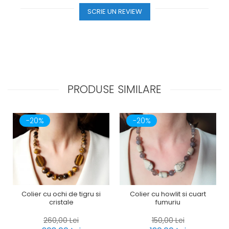
SCRIE UN REVIEW
PRODUSE SIMILARE
-20%
-20%
Colier cu ochi de tigru si
Colier cu howlit si cuart
cristale
fumuriu
260,00 Lei
150,00 Lei