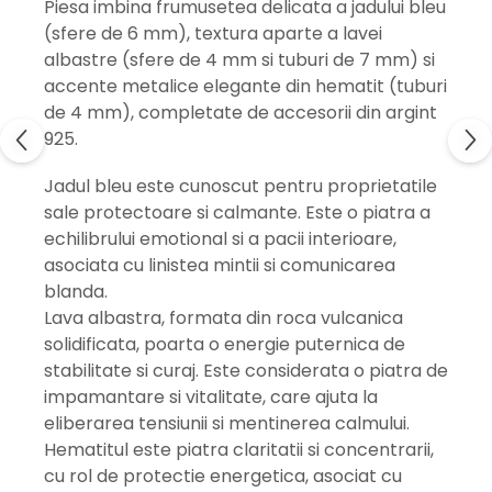
Piesa imbina frumusetea delicata a
jadului bleu
(sfere de 6 mm), textura aparte a
lavei
albastre
(sfere de 4 mm si tuburi de 7 mm) si
accente metalice elegante din
hematit
(tuburi
de 4 mm), completate de
accesorii din argint
925
.
Jadul bleu
este cunoscut pentru proprietatile
sale protectoare si calmante. Este o piatra a
echilibrului emotional si a pacii interioare,
asociata cu linistea mintii si comunicarea
blanda.
Lava albastra
, formata din roca vulcanica
solidificata, poarta o energie puternica de
stabilitate si curaj. Este considerata o piatra de
impamantare si vitalitate, care ajuta la
eliberarea tensiunii si mentinerea calmului.
Hematitul
este piatra claritatii si concentrarii,
cu rol de protectie energetica, asociat cu