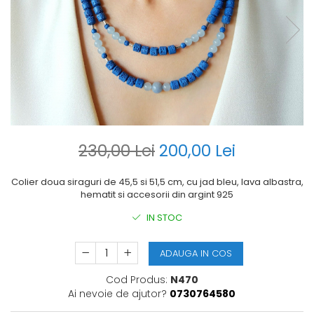
230,00 Lei
200,00 Lei
Colier doua siraguri de 45,5 si 51,5 cm, cu jad bleu, lava albastra,
hematit si accesorii din argint 925
IN STOC
ADAUGA IN COS
Cod Produs:
N470
Ai nevoie de ajutor?
0730764580