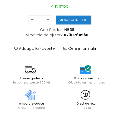
IN STOC
ADAUGA IN COS
Cod Produs:
N538
Ai nevoie de ajutor?
0730764580
Adauga la Favorite
Cere informatii
Livrare gratuita
Plata securizata
la comenzi peste 300 lei
OP, plata online, ramburs
Ambalare cadou
Drept de retur
Gratuit - la cerere
14 zile