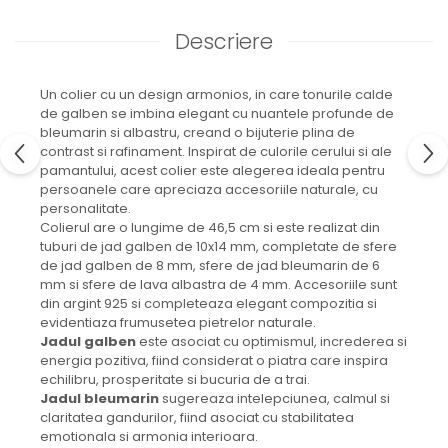
Descriere
Un colier cu un design armonios, in care tonurile calde
de galben se imbina elegant cu nuantele profunde de
bleumarin si albastru, creand o bijuterie plina de
contrast si rafinament. Inspirat de culorile cerului si ale
pamantului, acest colier este alegerea ideala pentru
persoanele care apreciaza accesoriile naturale, cu
personalitate.
Colierul are o lungime de 46,5 cm si este realizat din
tuburi de jad galben de 10x14 mm, completate de sfere
de jad galben de 8 mm, sfere de jad bleumarin de 6
mm si sfere de lava albastra de 4 mm. Accesoriile sunt
din argint 925 si completeaza elegant compozitia si
evidentiaza frumusetea pietrelor naturale.
Jadul galben
este asociat cu optimismul, increderea si
energia pozitiva, fiind considerat o piatra care inspira
echilibru, prosperitate si bucuria de a trai.
Jadul bleumarin
sugereaza intelepciunea, calmul si
claritatea gandurilor, fiind asociat cu stabilitatea
emotionala si armonia interioara.