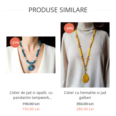
PRODUSE SIMILARE
-20%
-21%
Colier de jad si opalit, cu
Colier cu hematite si jad
pandantiv lampwork
galben
detasabil
190,00 Lei
350,00 Lei
150,00 Lei
280,00 Lei