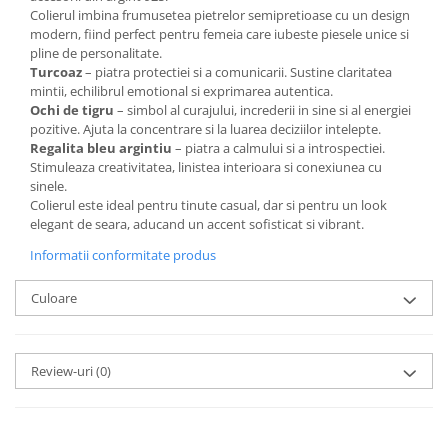
Colierul imbina frumusetea pietrelor semipretioase cu un design
modern, fiind perfect pentru femeia care iubeste piesele unice si
pline de personalitate.
Turcoaz
– piatra protectiei si a comunicarii. Sustine claritatea
mintii, echilibrul emotional si exprimarea autentica.
Ochi de tigru
– simbol al curajului, increderii in sine si al energiei
pozitive. Ajuta la concentrare si la luarea deciziilor intelepte.
Regalita bleu argintiu
– piatra a calmului si a introspectiei.
Stimuleaza creativitatea, linistea interioara si conexiunea cu
sinele.
Colierul este ideal pentru tinute casual, dar si pentru un look
elegant de seara, aducand un accent sofisticat si vibrant.
Informatii conformitate produs
Culoare
Review-uri
(0)