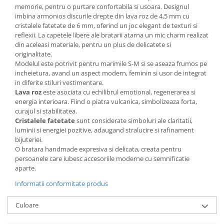
memorie, pentru o purtare confortabila si usoara. Designul
imbina armonios discurile drepte din lava roz de 4,5 mm cu
cristalele fatetate de 6 mm, oferind un joc elegant de texturi si
reflexii. La capetele libere ale bratarii atarna un mic charm realizat
din aceleasi materiale, pentru un plus de delicatete si
originalitate.
Modelul este potrivit pentru marimile S-M si se aseaza frumos pe
incheietura, avand un aspect modern, feminin si usor de integrat
in diferite stiluri vestimentare.
Lava roz
este asociata cu echilibrul emotional, regenerarea si
energia interioara. Fiind o piatra vulcanica, simbolizeaza forta,
curajul si stabilitatea.
Cristalele fatetate
sunt considerate simboluri ale claritatii,
luminii si energiei pozitive, adaugand stralucire si rafinament
bijuteriei.
O bratara handmade expresiva si delicata, creata pentru
persoanele care iubesc accesoriile moderne cu semnificatie
aparte.
Informatii conformitate produs
Culoare