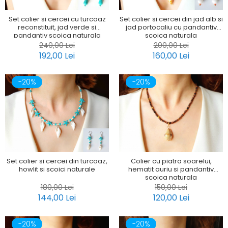
Set colier si cercei cu turcoaz
Set colier si cercei din jad alb si
reconstituit, jad verde si
jad portocaliu cu pandantiv
pandantiv scoica naturala
scoica naturala
240,00 Lei
200,00 Lei
192,00 Lei
160,00 Lei
-20%
-20%
Set colier si cercei din turcoaz,
Colier cu piatra soarelui,
howlit si scoici naturale
hematit auriu si pandantiv
scoica naturala
180,00 Lei
150,00 Lei
144,00 Lei
120,00 Lei
-20%
-20%