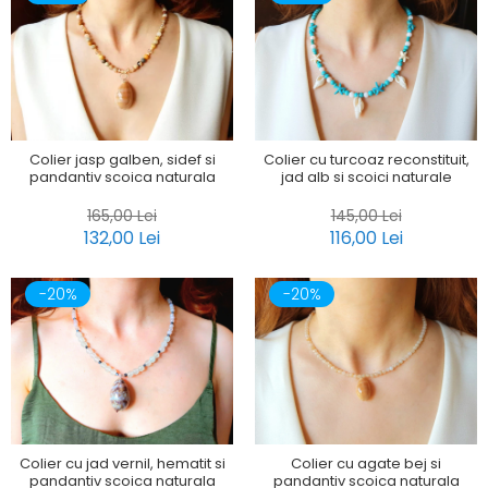
Colier jasp galben, sidef si
Colier cu turcoaz reconstituit,
pandantiv scoica naturala
jad alb si scoici naturale
165,00 Lei
145,00 Lei
132,00 Lei
116,00 Lei
-20%
-20%
Colier cu jad vernil, hematit si
Colier cu agate bej si
pandantiv scoica naturala
pandantiv scoica naturala