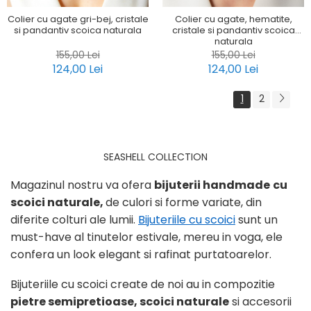
Colier cu agate gri-bej, cristale
Colier cu agate, hematite,
si pandantiv scoica naturala
cristale si pandantiv scoica
naturala
155,00 Lei
155,00 Lei
124,00 Lei
124,00 Lei
1
2
SEASHELL COLLECTION
Magazinul nostru va ofera
bijuterii handmade
cu
scoici naturale,
de culori si forme variate, din
diferite colturi ale lumii.
Bijuteriile cu scoici
sunt un
must-have al tinutelor estivale, mereu in voga, ele
confera un look elegant si rafinat purtatoarelor.
Bijuteriile cu scoici create de noi au in compozitie
pietre
semipretioase, scoici naturale
si accesorii