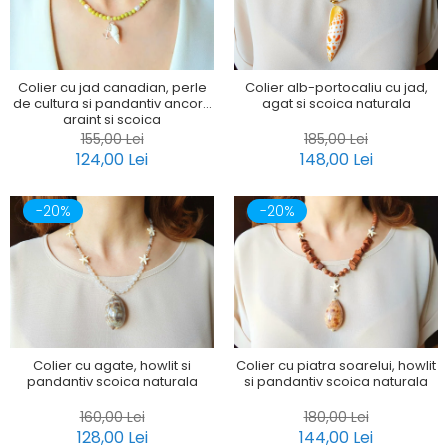
Colier cu jad canadian, perle
Colier alb-portocaliu cu jad,
de cultura si pandantiv ancora
agat si scoica naturala
argint si scoica
155,00 Lei
185,00 Lei
124,00 Lei
148,00 Lei
-20%
-20%
Colier cu agate, howlit si
Colier cu piatra soarelui, howlit
pandantiv scoica naturala
si pandantiv scoica naturala
160,00 Lei
180,00 Lei
128,00 Lei
144,00 Lei