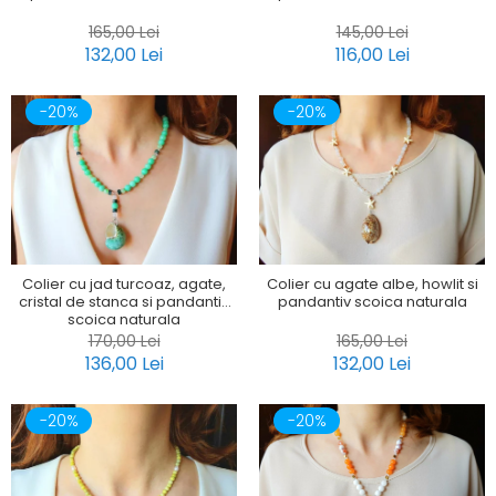
165,00 Lei
145,00 Lei
132,00 Lei
116,00 Lei
-20%
-20%
Colier cu jad turcoaz, agate,
Colier cu agate albe, howlit si
cristal de stanca si pandantiv
pandantiv scoica naturala
scoica naturala
170,00 Lei
165,00 Lei
136,00 Lei
132,00 Lei
-20%
-20%