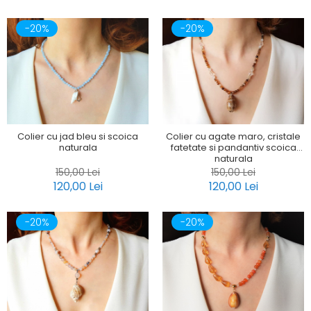
-20%
-20%
Colier cu jad bleu si scoica
Colier cu agate maro, cristale
naturala
fatetate si pandantiv scoica
naturala
150,00 Lei
150,00 Lei
120,00 Lei
120,00 Lei
-20%
-20%