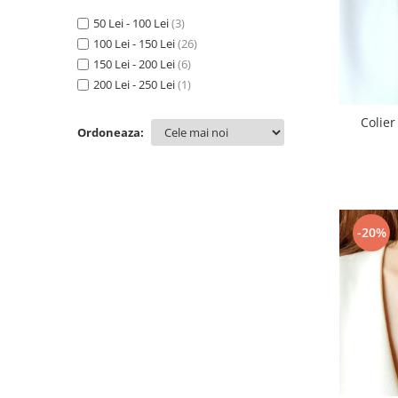
Galben
(2)
Gri
50 Lei - 100 Lei
(1)
(3)
Maro
100 Lei - 150 Lei
(17)
(26)
Portocaliu
150 Lei - 200 Lei
(4)
(6)
Roz
200 Lei - 250 Lei
(1)
(1)
Turcoaz
(7)
Colier
Verde
(2)
Ordoneaza:
Vernil
(1)
-20%