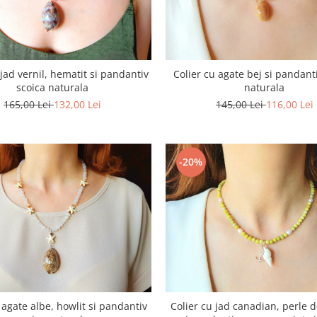
 jad vernil, hematit si pandantiv
Colier cu agate bej si pandant
scoica naturala
naturala
165,00 Lei
132,00 Lei
145,00 Lei
116,00 Lei
-20%
 agate albe, howlit si pandantiv
Colier cu jad canadian, perle d