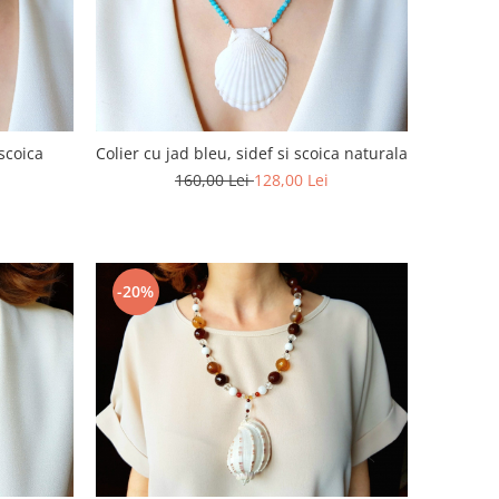
 scoica
Colier cu jad bleu, sidef si scoica naturala
160,00 Lei
128,00 Lei
-20%