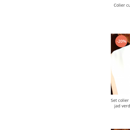
Colier cu
-20%
Set colier
jad verd