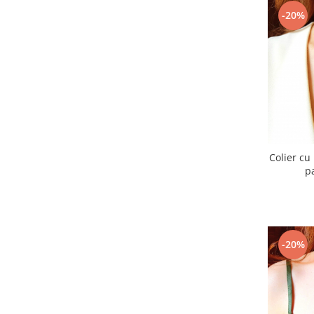
-20%
Colier cu
p
-20%