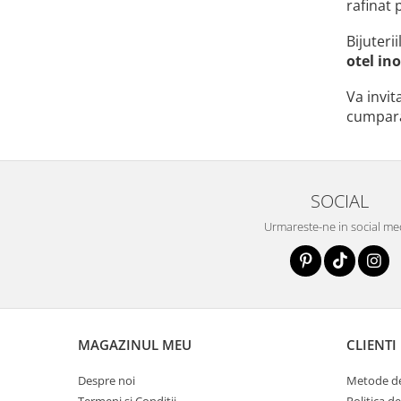
rafinat 
Bijuteri
otel in
Va invit
cumparat
SOCIAL
Urmareste-ne in social me
MAGAZINUL MEU
CLIENTI
Despre noi
Metode de