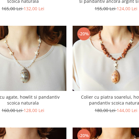
scoica naturala
si pandantiv ancora argint si
165,00 Lei
132,00 Lei
155,00 Lei
124,00 Lei
-20%
 cu agate, howlit si pandantiv
Colier cu piatra soarelui, ho
scoica naturala
pandantiv scoica natura
160,00 Lei
128,00 Lei
180,00 Lei
144,00 Lei
-20%