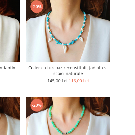
-20%
andantiv
Colier cu turcoaz reconstituit, jad alb si
scoici naturale
145,00 Lei
116,00 Lei
-20%