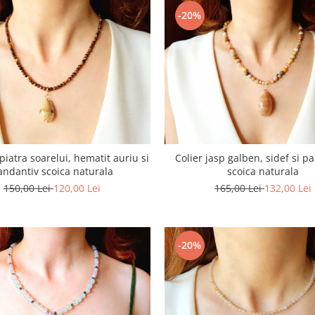
-20%
 piatra soarelui, hematit auriu si
Colier jasp galben, sidef si p
andantiv scoica naturala
scoica naturala
150,00 Lei
120,00 Lei
165,00 Lei
132,00 Lei
-20%