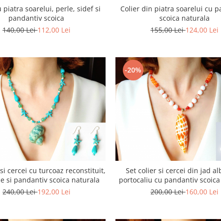
 piatra soarelui, perle, sidef si
Colier din piatra soarelui cu 
pandantiv scoica
scoica naturala
140,00 Lei
112,00 Lei
155,00 Lei
124,00 Lei
-20%
 si cercei cu turcoaz reconstituit,
Set colier si cercei din jad al
e si pandantiv scoica naturala
portocaliu cu pandantiv scoica
240,00 Lei
192,00 Lei
200,00 Lei
160,00 Lei