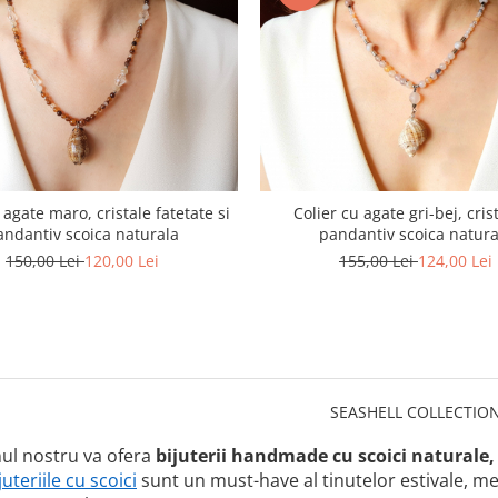
 agate maro, cristale fatetate si
Colier cu agate gri-bej, crist
andantiv scoica naturala
pandantiv scoica natura
150,00 Lei
120,00 Lei
155,00 Lei
124,00 Lei
SEASHELL COLLECTIO
ul nostru va ofera
bijuterii handmade
cu scoici naturale
juteriile cu scoici
sunt un must-have al tinutelor estivale, me