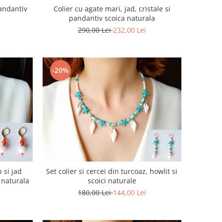
pandantiv
Colier cu agate mari, jad, cristale si
pandantiv scoica naturala
290,00 Lei
232,00 Lei
-20%
b si jad
Set colier si cercei din turcoaz, howlit si
 naturala
scoici naturale
180,00 Lei
144,00 Lei