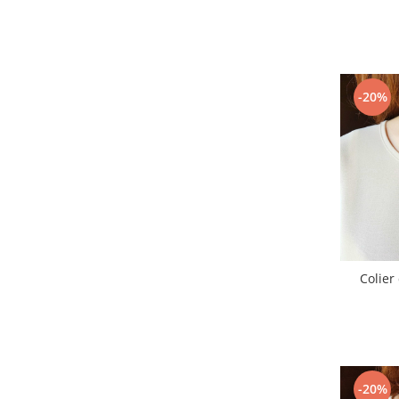
-20%
Colier
-20%