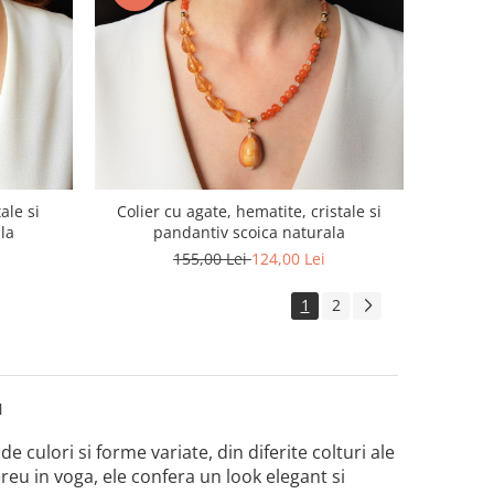
ale si
Colier cu agate, hematite, cristale si
la
pandantiv scoica naturala
155,00 Lei
124,00 Lei
1
2
N
,
de culori si forme variate, din diferite colturi ale
reu in voga, ele confera un look elegant si