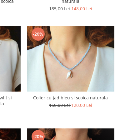
 scoica
naturala
185,00 Lei
148,00 Lei
-20%
wlit si
Colier cu jad bleu si scoica naturala
la
150,00 Lei
120,00 Lei
-20%