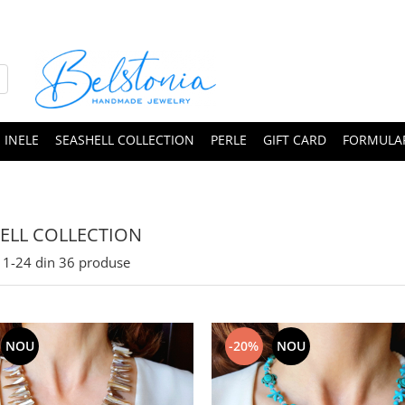
INELE
SEASHELL COLLECTION
PERLE
GIFT CARD
FORMULAR
ELL COLLECTION
1-
24
din
36
produse
NOU
-20%
NOU