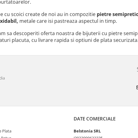
purtatoarelor.
ile cu scoici create de noi au in compozitie
pietre
semipretio
oxidabil,
metale care isi pastreaza aspectul in timp.
am sa descoperiti oferta noastra de bijuterii cu pietre semip
uri placuta, cu livrare rapida si optiuni de plata securizata
dia
DATE COMERCIALE
 Plata
Belstonia SRL