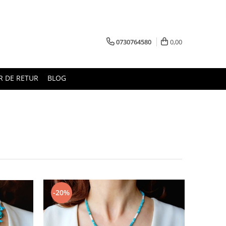
0730764580
0,00
 DE RETUR
BLOG
-20%