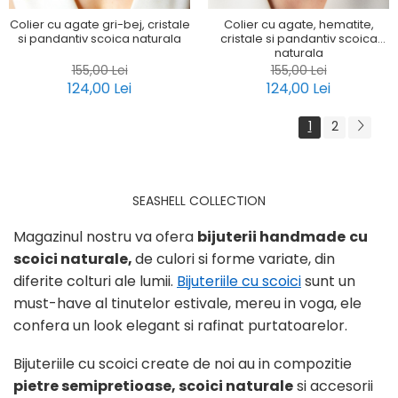
Colier cu agate gri-bej, cristale
Colier cu agate, hematite,
si pandantiv scoica naturala
cristale si pandantiv scoica
naturala
155,00 Lei
155,00 Lei
124,00 Lei
124,00 Lei
1
2
SEASHELL COLLECTION
Magazinul nostru va ofera
bijuterii handmade
cu
scoici naturale,
de culori si forme variate, din
diferite colturi ale lumii.
Bijuteriile cu scoici
sunt un
must-have al tinutelor estivale, mereu in voga, ele
confera un look elegant si rafinat purtatoarelor.
Bijuteriile cu scoici create de noi au in compozitie
pietre
semipretioase, scoici naturale
si accesorii