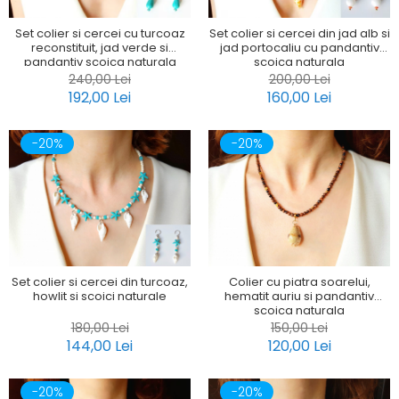
Set colier si cercei cu turcoaz
Set colier si cercei din jad alb si
reconstituit, jad verde si
jad portocaliu cu pandantiv
pandantiv scoica naturala
scoica naturala
240,00 Lei
200,00 Lei
192,00 Lei
160,00 Lei
-20%
-20%
Set colier si cercei din turcoaz,
Colier cu piatra soarelui,
howlit si scoici naturale
hematit auriu si pandantiv
scoica naturala
180,00 Lei
150,00 Lei
144,00 Lei
120,00 Lei
-20%
-20%