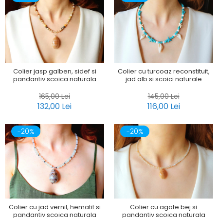
Colier jasp galben, sidef si
Colier cu turcoaz reconstituit,
pandantiv scoica naturala
jad alb si scoici naturale
165,00 Lei
145,00 Lei
132,00 Lei
116,00 Lei
-20%
-20%
Colier cu jad vernil, hematit si
Colier cu agate bej si
pandantiv scoica naturala
pandantiv scoica naturala