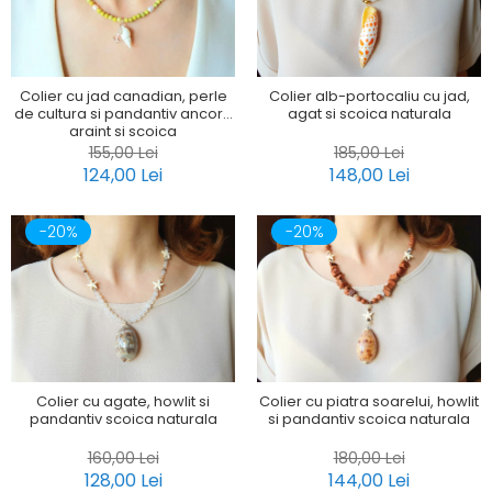
Colier cu jad canadian, perle
Colier alb-portocaliu cu jad,
de cultura si pandantiv ancora
agat si scoica naturala
argint si scoica
155,00 Lei
185,00 Lei
124,00 Lei
148,00 Lei
-20%
-20%
Colier cu agate, howlit si
Colier cu piatra soarelui, howlit
pandantiv scoica naturala
si pandantiv scoica naturala
160,00 Lei
180,00 Lei
128,00 Lei
144,00 Lei