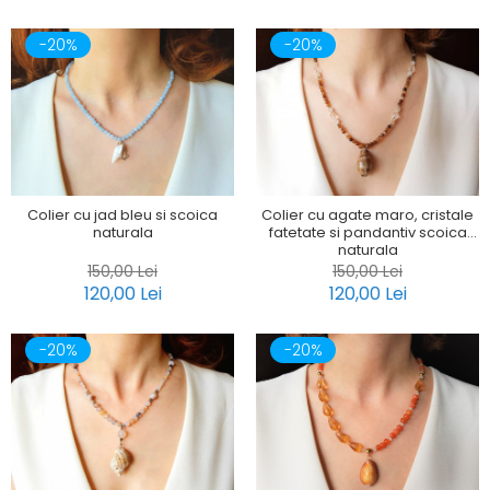
-20%
-20%
Colier cu jad bleu si scoica
Colier cu agate maro, cristale
naturala
fatetate si pandantiv scoica
naturala
150,00 Lei
150,00 Lei
120,00 Lei
120,00 Lei
-20%
-20%