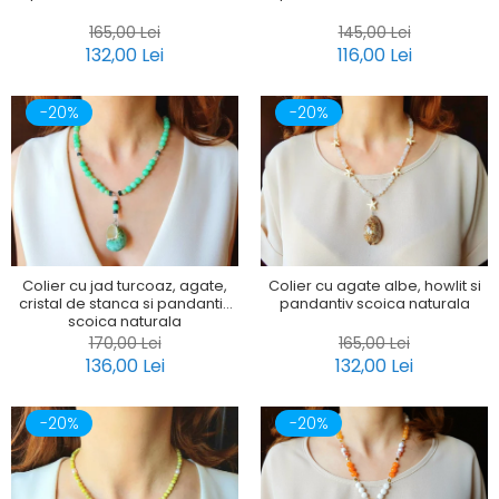
165,00 Lei
145,00 Lei
132,00 Lei
116,00 Lei
-20%
-20%
Colier cu jad turcoaz, agate,
Colier cu agate albe, howlit si
cristal de stanca si pandantiv
pandantiv scoica naturala
scoica naturala
170,00 Lei
165,00 Lei
136,00 Lei
132,00 Lei
-20%
-20%