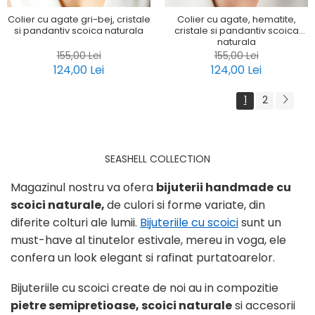
Colier cu agate gri-bej, cristale
Colier cu agate, hematite,
si pandantiv scoica naturala
cristale si pandantiv scoica
naturala
155,00 Lei
155,00 Lei
124,00 Lei
124,00 Lei
1
2
SEASHELL COLLECTION
Magazinul nostru va ofera
bijuterii handmade
cu
scoici naturale,
de culori si forme variate, din
diferite colturi ale lumii.
Bijuteriile cu scoici
sunt un
must-have al tinutelor estivale, mereu in voga, ele
confera un look elegant si rafinat purtatoarelor.
Bijuteriile cu scoici create de noi au in compozitie
pietre
semipretioase, scoici naturale
si accesorii