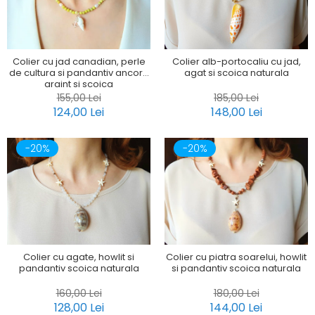
Colier cu jad canadian, perle
Colier alb-portocaliu cu jad,
de cultura si pandantiv ancora
agat si scoica naturala
argint si scoica
155,00 Lei
185,00 Lei
124,00 Lei
148,00 Lei
-20%
-20%
Colier cu agate, howlit si
Colier cu piatra soarelui, howlit
pandantiv scoica naturala
si pandantiv scoica naturala
160,00 Lei
180,00 Lei
128,00 Lei
144,00 Lei