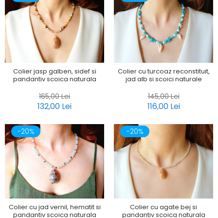
Colier jasp galben, sidef si
Colier cu turcoaz reconstituit,
pandantiv scoica naturala
jad alb si scoici naturale
165,00 Lei
145,00 Lei
132,00 Lei
116,00 Lei
-20%
-20%
Colier cu jad vernil, hematit si
Colier cu agate bej si
pandantiv scoica naturala
pandantiv scoica naturala