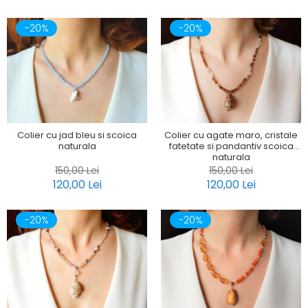
-20%
-20%
Colier cu jad bleu si scoica
Colier cu agate maro, cristale
naturala
fatetate si pandantiv scoica
naturala
150,00 Lei
150,00 Lei
120,00 Lei
120,00 Lei
-20%
-20%