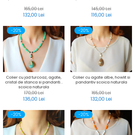
165,00 Lei
145,00 Lei
132,00 Lei
116,00 Lei
-20%
-20%
Colier cu jad turcoaz, agate,
Colier cu agate albe, howlit si
cristal de stanca si pandantiv
pandantiv scoica naturala
scoica naturala
170,00 Lei
165,00 Lei
136,00 Lei
132,00 Lei
-20%
-20%