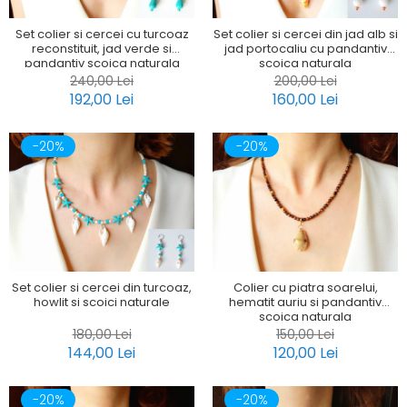
Set colier si cercei cu turcoaz
Set colier si cercei din jad alb si
reconstituit, jad verde si
jad portocaliu cu pandantiv
pandantiv scoica naturala
scoica naturala
240,00 Lei
200,00 Lei
192,00 Lei
160,00 Lei
-20%
-20%
Set colier si cercei din turcoaz,
Colier cu piatra soarelui,
howlit si scoici naturale
hematit auriu si pandantiv
scoica naturala
180,00 Lei
150,00 Lei
144,00 Lei
120,00 Lei
-20%
-20%