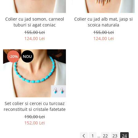
Colier cu jad somon, carneol
Colier cu jad alb mat, jasp si
tuburi si agat coniac
scoica naturala
155,00 Lei
155,00 Lei
124,00 Lei
124,00 Lei
-20%
NOU
Set colier si cercei cu turcoaz
reconstituit si cristale fatetate
190,00 Lei
152,00 Lei
1
22
23
24
...